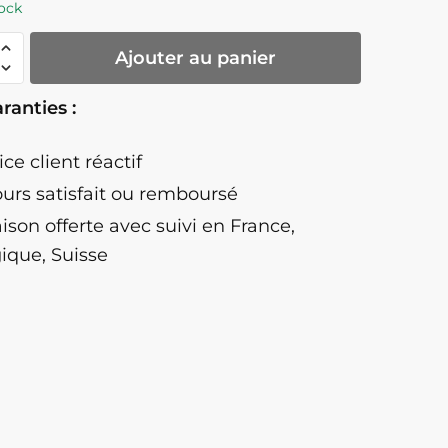
ock
té
Ajouter au panier
ranties :
dien
ice client réactif
ours satisfait ou remboursé
aison offerte
avec suivi en France,
ique, Suisse