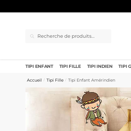
Sauter
Skip
à
to
la
content
navigation
Recherche
Recherche
pour :
TIPI ENFANT
TIPI FILLE
TIPI INDIEN
TIPI
Accueil
Tipi Fille
Tipi Enfant Amérindien
/
/