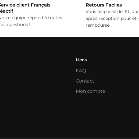
Service client Français
Retours Faciles
réactif
Vous disposez de 30 jour
Notre équipe répond à toutes
après réception pour êtr
vos questions !
remboursé.
Liens
FAQ
Contact
Mon compte