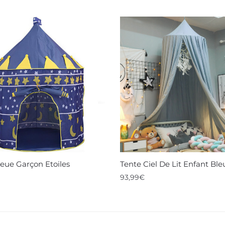
leue Garçon Etoiles
Tente Ciel De Lit Enfant Ble
93,99
€