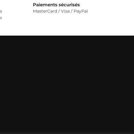
Paiements sécurisés
s
MasterCard / Visa / PayPal
e