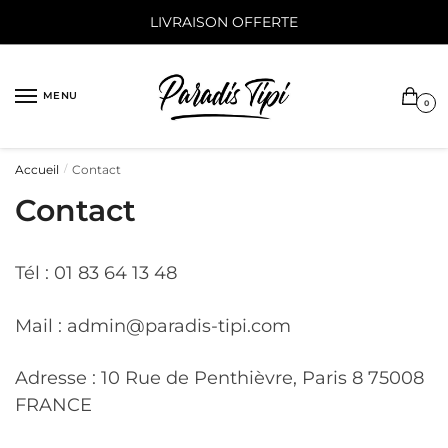
Sauter
Skip
LIVRAISON OFFERTE
à
to
la
content
navigation
MENU
0
Accueil
Contact
/
Contact
Tél : 01 83 64 13 48
Mail : admin@paradis-tipi.com
Adresse : 10 Rue de Penthièvre, Paris 8 75008
FRANCE